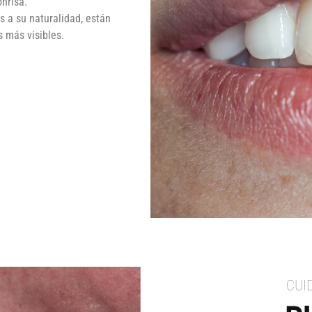
onrisa.
s a su naturalidad, están
s más visibles.
CUI